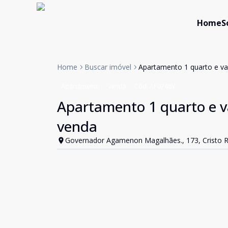
Home
S
Home
Buscar imóvel
Apartamento 1 quarto e vag
Apartamento
Venda
Cód:
AP0748V
Apartamento 1 quarto e va
venda
Governador Agamenon Magalhães., 173, Cristo Rei