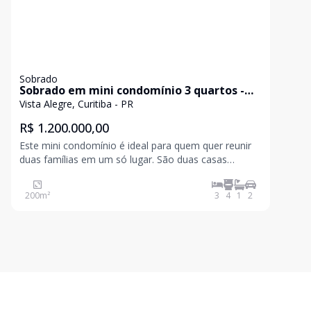
Sobrado
Sobrado em mini condomínio 3 quartos -
Bairro Vista Alegre - à venda
Vista Alegre, Curitiba - PR
R$ 1.200.000,00
Este mini condomínio é ideal para quem quer reunir
duas famílias em um só lugar. São duas casas
amplas, ideais para quem quer manter a proximidade
sem abrir mão da individualidade. No centro de tudo,
200
m²
3
4
1
2
uma área de lazer acolhedora, onde os encontros
ganh