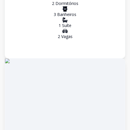
2
Dormitório
s
3
Banheiro
s
1
Suíte
2
Vaga
s