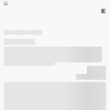
----
----- -----
----- -----
----
-----
---- ------
----- ----- -- ------ ---- ---- -- ----- ----- -----
--- ------
----- ----- -- ------ ----- ----- -- ------
-------------
Compartilhar
Favorito